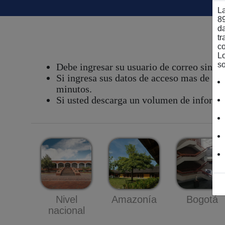
La
89
da
tr
c
L
so
Debe ingresar su usuario de correo sin d
Si ingresa sus datos de acceso mas de 5 v
minutos.
Si usted descarga un volumen de informac
Nivel
Amazonía
Bogotá
nacional