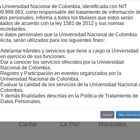
Ingresar con Credenciales
 Universidad Nacional de Colombia, identificada con NIT
9.999.063, como responsable del tratamiento de información d
tos personales, informa a todos los titulares que estos serán
atados de acuerdo con la ley 1581 de 2012 y sus normas
Seguridad y restricciones de uso
oncordantes.
os datos personales que la Universidad Nacional de Colombia
licita, serán utilizados para los siguientes fines:
igitar el dominio @unal.edu.co
eces de forma errónea en un periodo de 5 minutos, se re
Adelantar trámites y servicios que tiene a cargo la Universidad
en ejercicio de sus funciones.
ión mayor a 250 MB en un periodo de 15 minutos, se res
Dar a conocer los servicios ofrecidos por la Universidad
Nacional de Colombia.
Registro y Participación en eventos organizados por la
Universidad Nacional de Colombia.
Evaluar la calidad de los servicios de la Universidad Nacional 
Colombia.
Y demás finalidades descritas en la Política de Tratamiento de
Datos Personales.
Cerrar
Más informaci
Caribe
La Paz
Manizales