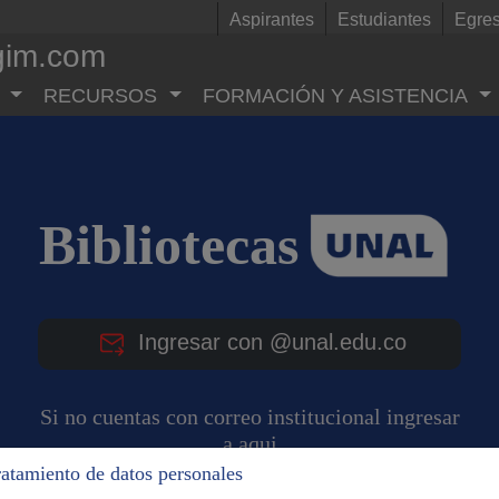
Aspirantes
Estudiantes
Egre
gim.com
RECURSOS
FORMACIÓN Y ASISTENCIA
Bibliotecas
Ingresar con @unal.edu.co
Si no cuentas con correo institucional ingresar
a aqui
ratamiento de datos personales