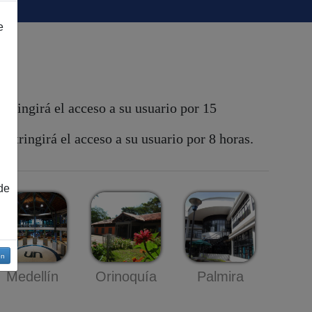
e
stringirá el acceso a su usuario por 15
tringirá el acceso a su usuario por 8 horas.
de
ón
Medellín
Palmira
Orinoquía